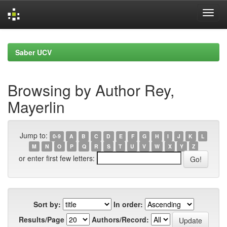
Skip
navigation
Saber UCV
Browsing by Author Rey,
Mayerlin
Jump to:
0-9
A
B
C
D
E
F
G
H
I
J
K
L
M
N
O
P
Q
R
S
T
U
V
W
X
Y
Z
or enter first few letters:
Sort by:
In order:
Results/Page
Authors/Record: