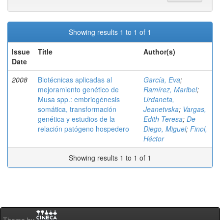
Showing results 1 to 1 of 1
Issue
Title
Author(s)
Date
2008
Biotécnicas aplicadas al
García, Eva
;
mejoramiento genético de
Ramírez, Maribel
;
Musa spp.: embriogénesis
Urdaneta,
somática, transformación
Jeanetvska
;
Vargas,
genética y estudios de la
Edith Teresa
;
De
relación patógeno hospedero
Diego, Miguel
;
Finol,
Héctor
Showing results 1 to 1 of 1