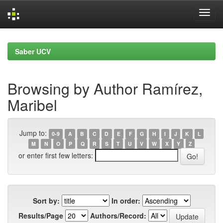
Skip
navigation
Saber UCV
Browsing by Author Ramírez,
Maribel
Jump to:
0-9
A
B
C
D
E
F
G
H
I
J
K
L
M
N
O
P
Q
R
S
T
U
V
W
X
Y
Z
or enter first few letters:
Sort by:
In order:
Results/Page
Authors/Record: