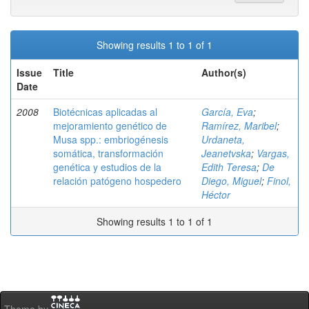
Showing results 1 to 1 of 1
Issue
Title
Author(s)
Date
2008
Biotécnicas aplicadas al
García, Eva
;
mejoramiento genético de
Ramírez, Maribel
;
Musa spp.: embriogénesis
Urdaneta,
somática, transformación
Jeanetvska
;
Vargas,
genética y estudios de la
Edith Teresa
;
De
relación patógeno hospedero
Diego, Miguel
;
Finol,
Héctor
Showing results 1 to 1 of 1