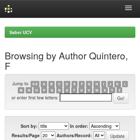
Skip
navigation
Saber UCV
Browsing by Author Quintero,
F
Jump to:
0-9
A
B
C
D
E
F
G
H
I
J
K
L
M
N
O
P
Q
R
S
T
U
V
W
X
Y
Z
or enter first few letters:
Sort by:
In order:
Results/Page
Authors/Record: