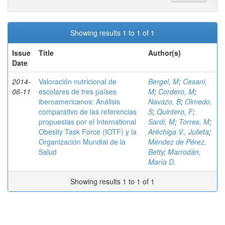
Showing results 1 to 1 of 1
Issue
Title
Author(s)
Date
2014-
Valoración nutricional de
Bergel, M
;
Cesani,
06-11
escolares de tres países
M
;
Cordero, M
;
iberoamericanos: Análisis
Navazo, B
;
Olmedo,
comparativo de las referencias
S
;
Quintero, F
;
propuestas por el International
Sardi, M
;
Torres, M
;
Obesity Task Force (IOTF) y la
Aréchiga V., Julieta
;
Organización Mundial de la
Méndez de Pérez,
Salud
Betty
;
Marrodán,
María D.
Showing results 1 to 1 of 1