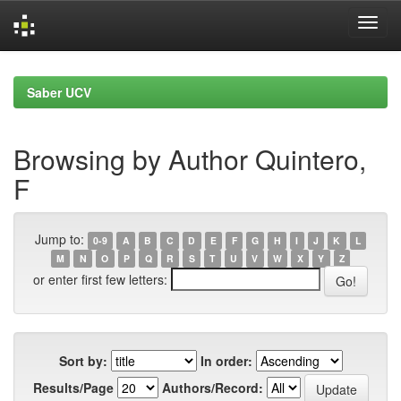
Skip
navigation
Saber UCV
Browsing by Author Quintero,
F
Jump to:
0-9
A
B
C
D
E
F
G
H
I
J
K
L
M
N
O
P
Q
R
S
T
U
V
W
X
Y
Z
or enter first few letters:
Sort by:
In order:
Results/Page
Authors/Record: