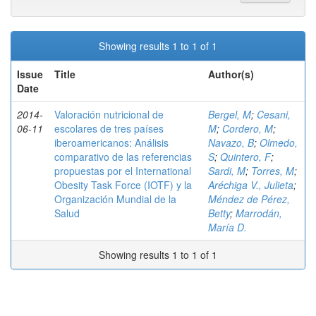
Showing results 1 to 1 of 1
Issue
Title
Author(s)
Date
2014-
Valoración nutricional de
Bergel, M
;
Cesani,
06-11
escolares de tres países
M
;
Cordero, M
;
iberoamericanos: Análisis
Navazo, B
;
Olmedo,
comparativo de las referencias
S
;
Quintero, F
;
propuestas por el International
Sardi, M
;
Torres, M
;
Obesity Task Force (IOTF) y la
Aréchiga V., Julieta
;
Organización Mundial de la
Méndez de Pérez,
Salud
Betty
;
Marrodán,
María D.
Showing results 1 to 1 of 1