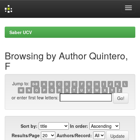
Skip
navigation
Saber UCV
Browsing by Author Quintero,
F
Jump to:
0-9
A
B
C
D
E
F
G
H
I
J
K
L
M
N
O
P
Q
R
S
T
U
V
W
X
Y
Z
or enter first few letters:
Sort by:
In order:
Results/Page
Authors/Record: