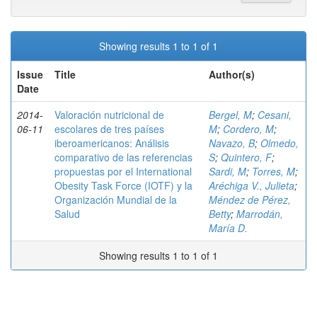
Showing results 1 to 1 of 1
Issue
Title
Author(s)
Date
2014-
Valoración nutricional de
Bergel, M
;
Cesani,
06-11
escolares de tres países
M
;
Cordero, M
;
iberoamericanos: Análisis
Navazo, B
;
Olmedo,
comparativo de las referencias
S
;
Quintero, F
;
propuestas por el International
Sardi, M
;
Torres, M
;
Obesity Task Force (IOTF) y la
Aréchiga V., Julieta
;
Organización Mundial de la
Méndez de Pérez,
Salud
Betty
;
Marrodán,
María D.
Showing results 1 to 1 of 1