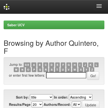
Skip
navigation
Saber UCV
Browsing by Author Quintero,
F
Jump to:
0-9
A
B
C
D
E
F
G
H
I
J
K
L
M
N
O
P
Q
R
S
T
U
V
W
X
Y
Z
or enter first few letters:
Sort by:
In order:
Results/Page
Authors/Record: