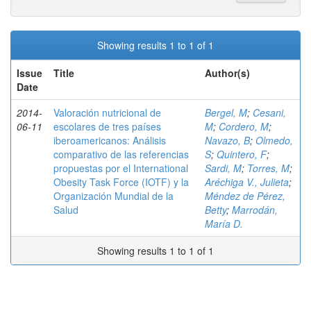
Showing results 1 to 1 of 1
Issue
Title
Author(s)
Date
2014-
Valoración nutricional de
Bergel, M
;
Cesani,
06-11
escolares de tres países
M
;
Cordero, M
;
iberoamericanos: Análisis
Navazo, B
;
Olmedo,
comparativo de las referencias
S
;
Quintero, F
;
propuestas por el International
Sardi, M
;
Torres, M
;
Obesity Task Force (IOTF) y la
Aréchiga V., Julieta
;
Organización Mundial de la
Méndez de Pérez,
Salud
Betty
;
Marrodán,
María D.
Showing results 1 to 1 of 1