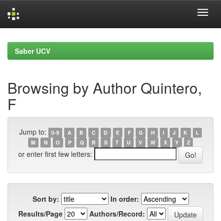
Skip
navigation
Saber UCV
Browsing by Author Quintero,
F
Jump to:
0-9
A
B
C
D
E
F
G
H
I
J
K
L
M
N
O
P
Q
R
S
T
U
V
W
X
Y
Z
or enter first few letters:
Sort by:
In order:
Results/Page
Authors/Record: