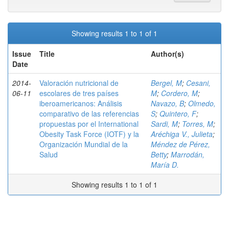
Showing results 1 to 1 of 1
Issue
Title
Author(s)
Date
2014-
Valoración nutricional de
Bergel, M
;
Cesani,
06-11
escolares de tres países
M
;
Cordero, M
;
iberoamericanos: Análisis
Navazo, B
;
Olmedo,
comparativo de las referencias
S
;
Quintero, F
;
propuestas por el International
Sardi, M
;
Torres, M
;
Obesity Task Force (IOTF) y la
Aréchiga V., Julieta
;
Organización Mundial de la
Méndez de Pérez,
Salud
Betty
;
Marrodán,
María D.
Showing results 1 to 1 of 1