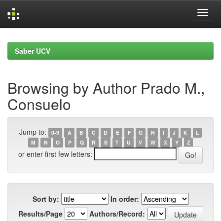
Skip
navigation
Saber UCV
Browsing by Author Prado M.,
Consuelo
Jump to:
0-9
A
B
C
D
E
F
G
H
I
J
K
L
M
N
O
P
Q
R
S
T
U
V
W
X
Y
Z
or enter first few letters:
Sort by:
In order:
Results/Page
Authors/Record: