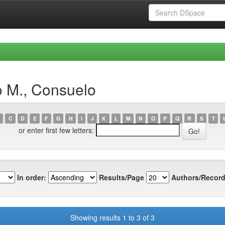
o M., Consuelo
C
D
E
F
G
H
I
J
K
L
M
N
O
P
Q
R
S
T
or enter first few letters:
In order:
Results/Page
Authors/Record
Showing results 1 to 3 of 3