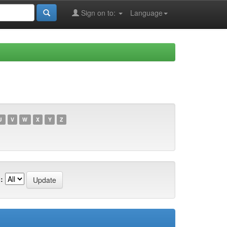
Sign on to:
Language
U
V
W
X
Y
Z
: