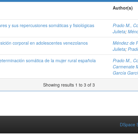
Author(s)
ares y sus repercusiones somáticas y fisiológicas
Prado M., C
Julieta
;
Ménd
posición corporal en adolescentes venezolanos
Méndez de P
Julieta
;
Prad
 determinación somática de la mujer rural española
Prado M., C
Carmenate M
García Garcí
Showing results 1 to 3 of 3
DSpace S