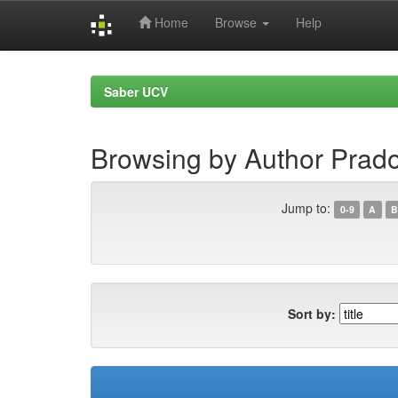
Home
Browse
Help
Skip
navigation
Saber UCV
Browsing by Author Prad
Jump to:
0-9
A
B
Sort by: