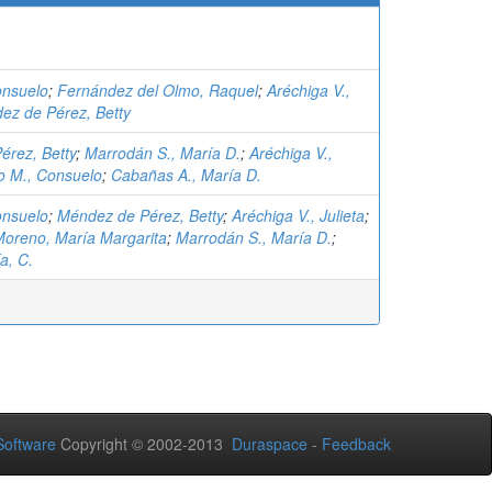
onsuelo
;
Fernández del Olmo, Raquel
;
Aréchiga V.,
ez de Pérez, Betty
érez, Betty
;
Marrodán S., María D.
;
Aréchiga V.,
o M., Consuelo
;
Cabañas A., María D.
onsuelo
;
Méndez de Pérez, Betty
;
Aréchiga V., Julieta
;
oreno, María Margarita
;
Marrodán S., María D.
;
a, C.
oftware
Copyright © 2002-2013
Duraspace
-
Feedback