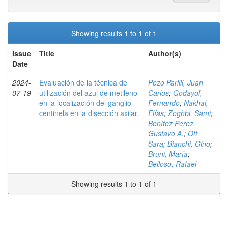
Showing results 1 to 1 of 1
Issue
Title
Author(s)
Date
2024-
Evaluación de la técnica de
Pozo Parilli, Juan
07-19
utilización del azul de metileno
Carlos
;
Godayol,
en la localización del ganglio
Fernando
;
Nakhal,
centinela en la disección axilar.
Elías
;
Zoghbi, Sami
;
Benítez Pérez,
Gustavo A.
;
Ott,
Sara
;
Bianchi, Gino
;
Bruni, María
;
Belloso, Rafael
Showing results 1 to 1 of 1