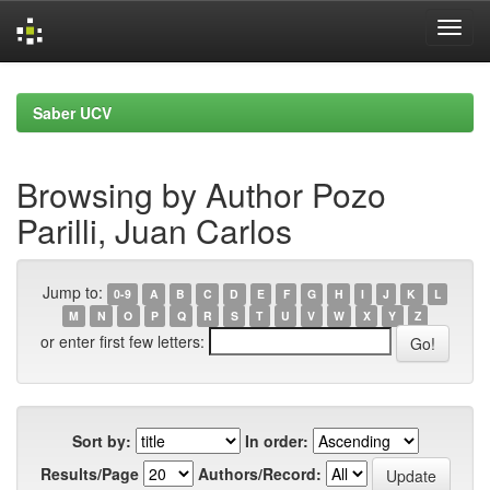
Skip
navigation
Saber UCV
Browsing by Author Pozo
Parilli, Juan Carlos
Jump to:
0-9
A
B
C
D
E
F
G
H
I
J
K
L
M
N
O
P
Q
R
S
T
U
V
W
X
Y
Z
or enter first few letters:
Sort by:
In order:
Results/Page
Authors/Record: