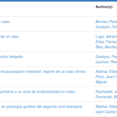
Author(s)
 caso.
Benítez Pére
Godayol, Fe
 de un caso.
Lugo, Adria
Elías
;
Flores
Blas
;
Benítez
estino delgado
Godayol, Fe
Laumar
;
Pesc
ntususcepción intestinal: reporte de un caso clínico
Nakhal, Elía
Pozo, Juan C
Miguel
l próxima a un área de endometriosis en colon.
Rachadell, J
Fernando
;
B
o en patología quística del segundo arco branquial
Nakhal, Elias
Juan Carlos