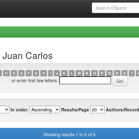
 Juan Carlos
C
D
E
F
G
H
I
J
K
L
M
N
O
P
Q
R
S
T
or enter first few letters:
In order:
Results/Page
Authors/Record
Showing results 1 to 6 of 6