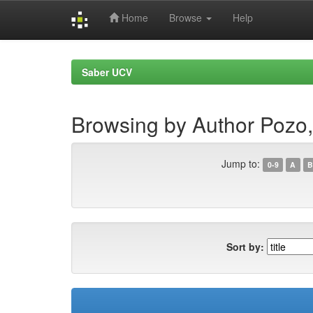
Home
Browse
Help
Skip
navigation
Saber UCV
Browsing by Author Pozo,
Jump to:
0-9
A
B
Sort by: