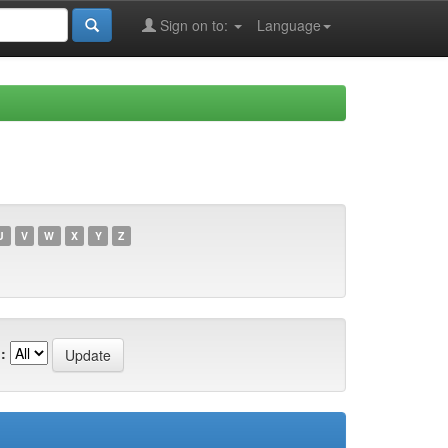
Sign on to:
Language
U
V
W
X
Y
Z
: