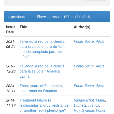
< previous
Showing results 167 to 181 of 181
Issue
Title
Author(s)
Date
2021-
Tejiendo la red de la ciencia
Ponte-Sucre, Alicia
06-24
para la salud en pro de "un
mundo apropiado para los
niños"
2016-
Tejiendo la red de la ciencia
Ponte-Sucre, Alicia
12-26
para la salud en América
Latina.
2024-
Three years of Pandemics,
Ponte-Sucre, Alicia
12-11
Latin-America Situation
2014-
Treatment failure in
Vanaerschot, Manu
;
11-17
leishmaniasis: drug-resistance
Dumetz, Franck
;
or another (epi-) phenotype?
Roy, Syamal
;
Ponte-