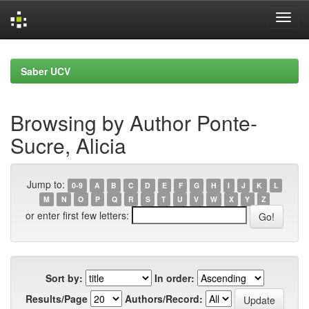
Skip
navigation
Saber UCV
Browsing by Author Ponte-
Sucre, Alicia
Jump to:
0-9
A
B
C
D
E
F
G
H
I
J
K
L
M
N
O
P
Q
R
S
T
U
V
W
X
Y
Z
or enter first few letters:
Sort by:
In order:
Results/Page
Authors/Record: