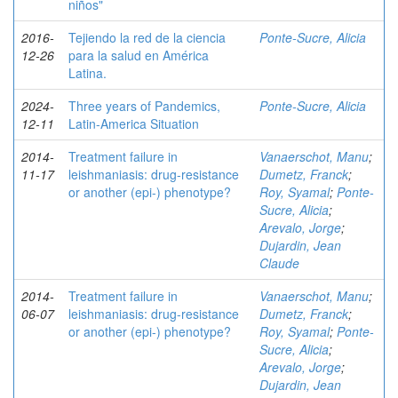
niños"
2016-
Tejiendo la red de la ciencia
Ponte-Sucre, Alicia
12-26
para la salud en América
Latina.
2024-
Three years of Pandemics,
Ponte-Sucre, Alicia
12-11
Latin-America Situation
2014-
Treatment failure in
Vanaerschot, Manu
;
11-17
leishmaniasis: drug-resistance
Dumetz, Franck
;
or another (epi-) phenotype?
Roy, Syamal
;
Ponte-
Sucre, Alicia
;
Arevalo, Jorge
;
Dujardin, Jean
Claude
2014-
Treatment failure in
Vanaerschot, Manu
;
06-07
leishmaniasis: drug-resistance
Dumetz, Franck
;
or another (epi-) phenotype?
Roy, Syamal
;
Ponte-
Sucre, Alicia
;
Arevalo, Jorge
;
Dujardin, Jean