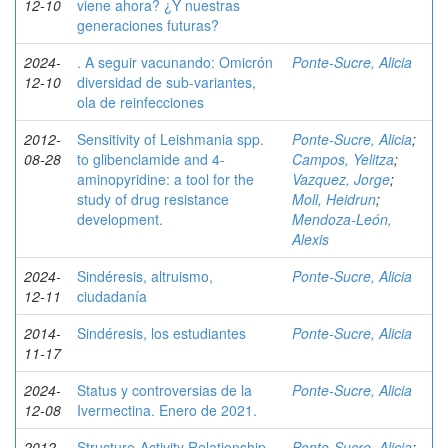
12-10
viene ahora? ¿Y nuestras
generaciones futuras?
2024-
. A seguir vacunando: Omicrón
Ponte-Sucre, Alicia
12-10
diversidad de sub-variantes,
ola de reinfecciones
2012-
Sensitivity of Leishmania spp.
Ponte-Sucre, Alicia
;
08-28
to glibenclamide and 4-
Campos, Yelitza
;
aminopyridine: a tool for the
Vazquez, Jorge
;
study of drug resistance
Moll, Heidrun
;
development.
Mendoza-León,
Alexis
2024-
Sindéresis, altruismo,
Ponte-Sucre, Alicia
12-11
ciudadanía
2014-
Sindéresis, los estudiantes
Ponte-Sucre, Alicia
11-17
2024-
Status y controversias de la
Ponte-Sucre, Alicia
12-08
Ivermectina. Enero de 2021.
2012-
Structure-Activity Relationship
Ponte-Sucre, Alicia
;