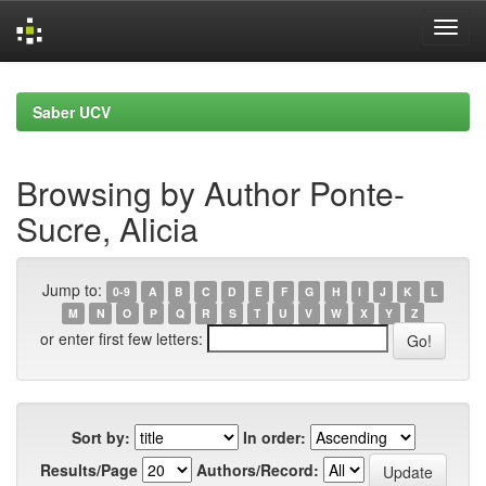
Skip
navigation
Saber UCV
Browsing by Author Ponte-
Sucre, Alicia
Jump to:
0-9
A
B
C
D
E
F
G
H
I
J
K
L
M
N
O
P
Q
R
S
T
U
V
W
X
Y
Z
or enter first few letters:
Sort by:
In order:
Results/Page
Authors/Record: