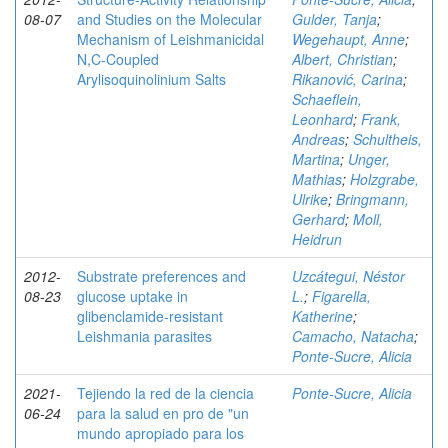
08-07
and Studies on the Molecular
Gulder, Tanja
;
Mechanism of Leishmanicidal
Wegehaupt, Anne
;
N,C-Coupled
Albert, Christian
;
Arylisoquinolinium Salts
Rikanović, Carina
;
Schaeflein,
Leonhard
;
Frank,
Andreas
;
Schultheis,
Martina
;
Unger,
Mathias
;
Holzgrabe,
Ulrike
;
Bringmann,
Gerhard
;
Moll,
Heidrun
2012-
Substrate preferences and
Uzcátegui, Néstor
08-23
glucose uptake in
L.
;
Figarella,
glibenclamide-resistant
Katherine
;
Leishmania parasites
Camacho, Natacha
;
Ponte-Sucre, Alicia
2021-
Tejiendo la red de la ciencia
Ponte-Sucre, Alicia
06-24
para la salud en pro de "un
mundo apropiado para los