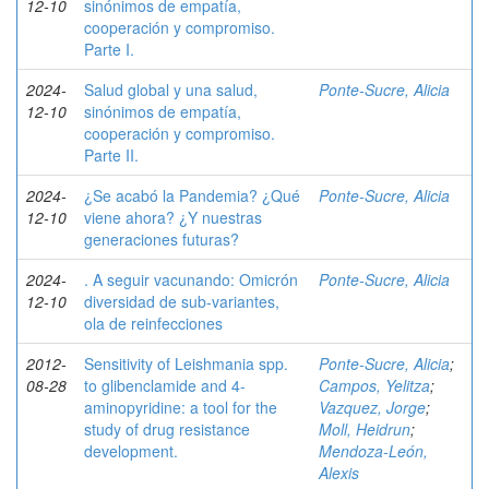
12-10
sinónimos de empatía,
cooperación y compromiso.
Parte I.
2024-
Salud global y una salud,
Ponte-Sucre, Alicia
12-10
sinónimos de empatía,
cooperación y compromiso.
Parte II.
2024-
¿Se acabó la Pandemia? ¿Qué
Ponte-Sucre, Alicia
12-10
viene ahora? ¿Y nuestras
generaciones futuras?
2024-
. A seguir vacunando: Omicrón
Ponte-Sucre, Alicia
12-10
diversidad de sub-variantes,
ola de reinfecciones
2012-
Sensitivity of Leishmania spp.
Ponte-Sucre, Alicia
;
08-28
to glibenclamide and 4-
Campos, Yelitza
;
aminopyridine: a tool for the
Vazquez, Jorge
;
study of drug resistance
Moll, Heidrun
;
development.
Mendoza-León,
Alexis