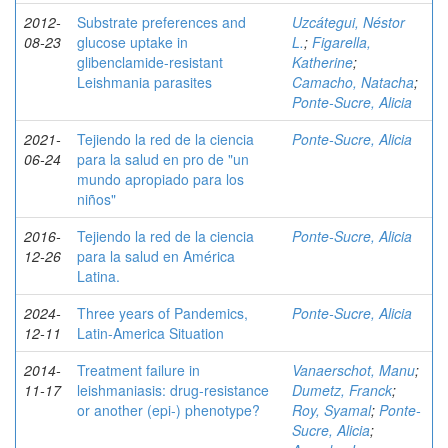
2012-
Substrate preferences and
Uzcátegui, Néstor
08-23
glucose uptake in
L.
;
Figarella,
glibenclamide-resistant
Katherine
;
Leishmania parasites
Camacho, Natacha
;
Ponte-Sucre, Alicia
2021-
Tejiendo la red de la ciencia
Ponte-Sucre, Alicia
06-24
para la salud en pro de "un
mundo apropiado para los
niños"
2016-
Tejiendo la red de la ciencia
Ponte-Sucre, Alicia
12-26
para la salud en América
Latina.
2024-
Three years of Pandemics,
Ponte-Sucre, Alicia
12-11
Latin-America Situation
2014-
Treatment failure in
Vanaerschot, Manu
;
11-17
leishmaniasis: drug-resistance
Dumetz, Franck
;
or another (epi-) phenotype?
Roy, Syamal
;
Ponte-
Sucre, Alicia
;