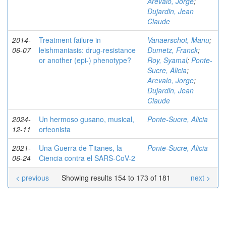
Arevalo, Jorge
;
Dujardin, Jean
Claude
2014-
Treatment failure in
Vanaerschot, Manu
;
06-07
leishmaniasis: drug-resistance
Dumetz, Franck
;
or another (epi-) phenotype?
Roy, Syamal
;
Ponte-
Sucre, Alicia
;
Arevalo, Jorge
;
Dujardin, Jean
Claude
2024-
Un hermoso gusano, musical,
Ponte-Sucre, Alicia
12-11
orfeonista
2021-
Una Guerra de Titanes, la
Ponte-Sucre, Alicia
06-24
Ciencia contra el SARS-CoV-2
< previous
Showing results 154 to 173 of 181
next >