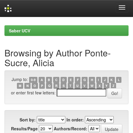
Skip
navigation
Saber UCV
Browsing by Author Ponte-
Sucre, Alicia
Jump to:
0-9
A
B
C
D
E
F
G
H
I
J
K
L
M
N
O
P
Q
R
S
T
U
V
W
X
Y
Z
or enter first few letters:
Sort by:
In order:
Results/Page
Authors/Record: