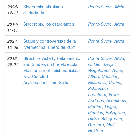
2024-
Sindéresis, altruismo,
Ponte-Sucre, Alicia
12-11
ciudadanía
2014-
Sindéresis, los estudiantes
Ponte-Sucre, Alicia
11-17
2024-
Status y controversias de la
Ponte-Sucre, Alicia
12-08
Ivermectina. Enero de 2021.
2012-
Structure-Activity Relationship
Ponte-Sucre, Alicia
;
08-07
and Studies on the Molecular
Gulder, Tanja
;
Mechanism of Leishmanicidal
Wegehaupt, Anne
;
N,C-Coupled
Albert, Christian
;
Arylisoquinolinium Salts
Rikanović, Carina
;
Schaeflein,
Leonhard
;
Frank,
Andreas
;
Schultheis,
Martina
;
Unger,
Mathias
;
Holzgrabe,
Ulrike
;
Bringmann,
Gerhard
;
Moll,
Heidrun