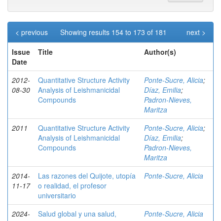
< previous
Showing results 154 to 173 of 181
next >
Issue
Title
Author(s)
Date
2012-
Quantitative Structure Activity
Ponte-Sucre, Alicia
;
08-30
Analysis of Leishmanicidal
Díaz, Emilia
;
Compounds
Padron-Nieves,
Maritza
2011
Quantitative Structure Activity
Ponte-Sucre, Alicia
;
Analysis of Leishmanicidal
Díaz, Emilia
;
Compounds
Padron-Nieves,
Maritza
2014-
Las razones del Quijote, utopía
Ponte-Sucre, Alicia
11-17
o realidad, el profesor
universitario
2024-
Salud global y una salud,
Ponte-Sucre, Alicia