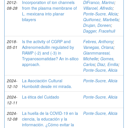
2012-
Incorporation of ion channels
DiFranco, Marino
;
08-28
from the plasma membrane of
Villaroel, Alfredo
;
L. mexicana into planar
Ponte-Sucre, Alicia
;
bilayers
Quiñonez, Marbella
;
Drujan, Doreen
;
Dagger, Fracehuli
2018-
Is the activity of CGRP and
Febres, Anthony
;
05-01
Adrenomedullin regulated by
Vanegas, Oriana
;
RAMP (-2) and (-3) in
Gianmmaressi,
Trypanosomatidae? An in-silico
Michelle
;
Gomes,
approach.
Carlos
;
Diaz, Emilia
;
Ponte-Sucre, Alicia
2024-
La Asociación Cultural
Ponte-Sucre, Alicia
12-10
Humboldt desde mi mirada.
2024-
La ética del Cuidado
Ponte-Sucre, Alicia
12-11
2024-
La huella de la COVID-19 en la
Ponte-Sucre, Alicia
12-08
ciencia, la educación y la
información. ¿Cómo evitar la