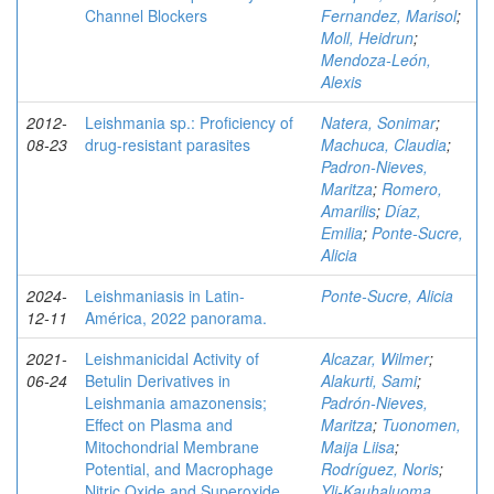
Channel Blockers
Fernandez, Marisol
;
Moll, Heidrun
;
Mendoza-León,
Alexis
2012-
Leishmania sp.: Proficiency of
Natera, Sonimar
;
08-23
drug-resistant parasites
Machuca, Claudia
;
Padron-Nieves,
Maritza
;
Romero,
Amarilis
;
Díaz,
Emilia
;
Ponte-Sucre,
Alicia
2024-
Leishmaniasis in Latin-
Ponte-Sucre, Alicia
12-11
América, 2022 panorama.
2021-
Leishmanicidal Activity of
Alcazar, Wilmer
;
06-24
Betulin Derivatives in
Alakurti, Sami
;
Leishmania amazonensis;
Padrón-Nieves,
Effect on Plasma and
Maritza
;
Tuonomen,
Mitochondrial Membrane
Maija Liisa
;
Potential, and Macrophage
Rodríguez, Noris
;
Nitric Oxide and Superoxide
Yli-Kauhaluoma,