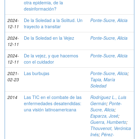
otra epidemia, de la
desinformación?
2024-
De la Soledad a la Solitud. Un
Ponte-Sucre, Alicia
12-11
trayecto a transitar
2024-
De la Soledad en la Vejez
Ponte-Sucre, Alicia
12-11
2024-
De la vejez, y que hacemos
Ponte-Sucre, Alicia
12-11
con el cuidador
2021-
Las burbujas
Ponte-Sucre, Alicia
;
02-23
Tapia, María
Soledad
2014
Las TIC en el combate de las
Rodríguez L., Luis
enfermedades desatendidas:
Germán
;
Ponte-
una visión latinoamericana
Sucre, Alicia
;
Esparza, José
;
Guerra, Humberto
;
Thouvenot, Verónica
Inés
;
Pérez-