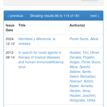
< previous
Showing results 96 to 115 of 181
next >
Issue
Title
Author(s)
Date
2024-
Identidad y diferencia, la
Ponte-Sucre, Alicia
12-10
otredad.
2012-
In search for novel agents in
Goebel, Tim
;
Ulmer,
08-14
therapy of tropical diseases
Daniela
;
Projahn,
and human immunodeficiency
Holger
;
Ponte-Sucre,
virus
Alicia
;
Specht,
Sabine
;
Sarite,
Salem Ramadan
;
Hoerauf, Achim
;
Kaiser, Annette
;
Hauber, Ilona
;
Hauber, Joachim
;
Holzgrabe, Ulrike