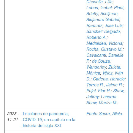
Chavolla, Lilia
;
Lobos, Isabel
;
Pinel,
Arletty
;
Schijman,
Alejandro Gabriel
;
Ramírez, José Luis
;
Sánchez-Delgado,
Roberto A.
;
Medialdea, Victoria
;
Rocha, Gustavo M.
;
Cavalcanti, Danielle
P.
;
de Souza,
Wanderley
;
Zuleta,
Mónica
;
Vélez, Iván
D.
;
Cadena, Horacio
;
Torres R., Jaime R.
;
Pujol, Flor H.
;
Shaw,
Jeffrey
;
Lacerda
Shaw, Mariza M.
2023-
Lecciones de pandemia,
Ponte-Sucre, Alicia
11-21
COVID-19, un capítulo en la
historia del siglo XXI