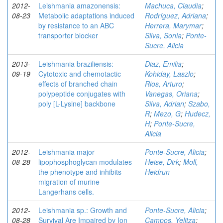
2012-
Leishmania amazonensis:
Machuca, Claudia
;
08-23
Metabolic adaptations induced
Rodríguez, Adriana
;
by resistance to an ABC
Herrera, Marymar
;
transporter blocker
Silva, Sonia
;
Ponte-
Sucre, Alicia
2013-
Leishmania braziliensis:
Diaz, Emilia
;
09-19
Cytotoxic and chemotactic
Kohiday, Laszlo
;
effects of branched chain
Rios, Arturo
;
polypeptide conjugates with
Vanegas, Oriana
;
poly [L-Lysine] backbone
Silva, Adrian
;
Szabo,
R
;
Mezo, G
;
Hudecz,
H
;
Ponte-Sucre,
Alicia
2012-
Leishmania major
Ponte-Sucre, Alicia
;
08-28
lipophosphoglycan modulates
Heise, Dirk
;
Moll,
the phenotype and inhibits
Heidrun
migration of murine
Langerhans cells.
2012-
Leishmania sp.: Growth and
Ponte-Sucre, Alicia
;
08-28
Survival Are Impaired by Ion
Campos, Yelitza
;