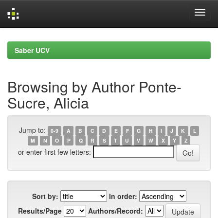
Skip
navigation
Saber UCV
Browsing by Author Ponte-
Sucre, Alicia
Jump to:
0-9
A
B
C
D
E
F
G
H
I
J
K
L
M
N
O
P
Q
R
S
T
U
V
W
X
Y
Z
or enter first few letters:
Sort by:
In order:
Results/Page
Authors/Record: