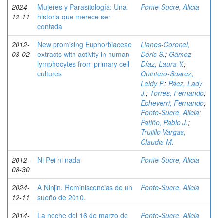
2024-
Mujeres y Parasitología: Una
Ponte-Sucre, Alicia
12-11
historia que merece ser
contada
2012-
New promising Euphorbiaceae
Llanes-Coronel,
08-02
extracts with activity in human
Doris S.
;
Gámez-
lymphocytes from primary cell
Díaz, Laura Y.
;
cultures
Quintero-Suarez,
Leidy P.
;
Páez, Lady
J.
;
Torres, Fernando
;
Echeverri, Fernando
;
Ponte-Sucre, Alicia
;
Patiño, Pablo J.
;
Trujillo-Vargas,
Claudia M.
2012-
Ni Pei ni nada
Ponte-Sucre, Alicia
08-30
2024-
A Ninjin. Reminiscencias de un
Ponte-Sucre, Alicia
12-11
sueño de 2010.
2014-
La noche del 16 de marzo de
Ponte-Sucre, Alicia