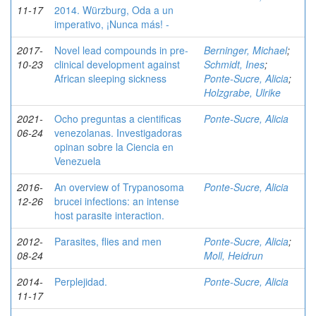
11-17
2014. Würzburg, Oda a un
imperativo, ¡Nunca más! -
2017-
Novel lead compounds in pre-
Berninger, Michael
;
10-23
clinical development against
Schmidt, Ines
;
African sleeping sickness
Ponte-Sucre, Alicia
;
Holzgrabe, Ulrike
2021-
Ocho preguntas a cientificas
Ponte-Sucre, Alicia
06-24
venezolanas. Investigadoras
opinan sobre la Ciencia en
Venezuela
2016-
An overview of Trypanosoma
Ponte-Sucre, Alicia
12-26
brucei infections: an intense
host parasite interaction.
2012-
Parasites, flies and men
Ponte-Sucre, Alicia
;
08-24
Moll, Heidrun
2014-
Perplejidad.
Ponte-Sucre, Alicia
11-17