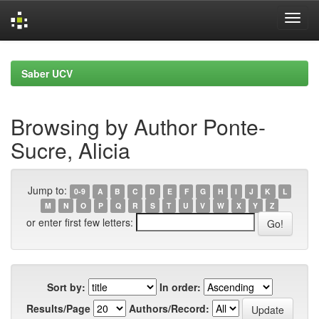
Skip
navigation
Saber UCV
Browsing by Author Ponte-
Sucre, Alicia
Jump to:
0-9
A
B
C
D
E
F
G
H
I
J
K
L
M
N
O
P
Q
R
S
T
U
V
W
X
Y
Z
or enter first few letters:
Sort by:
In order:
Results/Page
Authors/Record: