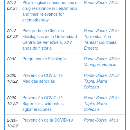
2012-
Physiological consequences of
Ponte-Sucre, Alicia
08-24
drug resistance in Leishmania
and their relevance for
chemotherapy
2012-
Postgrado en Ciencias
Ponte-Sucre, Alicia
;
08-28
Fisiologicas de la Universidad
Torrealba, Ana
Central de Venezuela, XXV
Teresa
;
Gonzalez,
años de historia
Ernesto
2002
Preguntas de Fisiología
Ponte-Sucre, Alicia
;
Vanegas, Horacio
2020-
Prevención COVID-19
Ponte-Sucre, Alicia
;
10-22
Medidas sencillas
Tapia, María
Soledad
2020-
Prevención COVID-19
Ponte-Sucre, Alicia
;
10-22
Superficies, alimentos,
Tapia, María
aglomeraciones
Soledad
2020-
Prevención de la COVID-19
Ponte-Sucre, Alicia
10-22