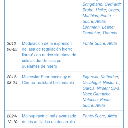
Bringmann, Gerhard
;
Bruhn, Heike
;
Unger,
Matthias
;
Ponte-
Sucre, Alicia
;
Lehmann, Leane
;
Dandekar, Thomas
2012-
Modulación de la expresión
Ponte-Sucre, Alicia
08-23
del asa de regulación hierro
libre-óxido nítrico sintetasa de
células dendríticas por
quelantes de hierro
2012-
Molecular Pharmacology of
Figarella, Katherine
;
08-24
Chemo-resistant Leishmania
Uzcátegui, Néstor L.
;
Garcia, Nirsen
;
Silva,
Noel
;
Camacho,
Natacha
;
Ponte-
Sucre, Alicia
2024-
Molnupiravir el más avanzado
Ponte-Sucre, Alicia
12-10
de los antivirico en desarrollo