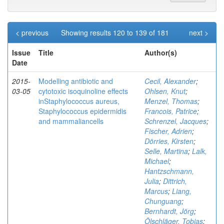
< previous
Showing results 120 to 139 of 181
next >
Issue
Title
Author(s)
Date
2015-
Modelling antibiotic and
Cecil, Alexander
;
03-05
cytotoxic isoquinoline effects
Ohlsen, Knut
;
inStaphylococcus aureus,
Menzel, Thomas
;
Staphylococcus epidermidis
Francois, Patrice
;
and mammaliancells
Schrenzel, Jacques
;
Fischer, Adrien
;
Dörries, Kirsten
;
Selle, Martina
;
Lalk,
Michael
;
Hantzschmann,
Julia
;
Dittrich,
Marcus
;
Liang,
Chunguang
;
Bernhardt, Jörg
;
Ölschläger, Tobias
;