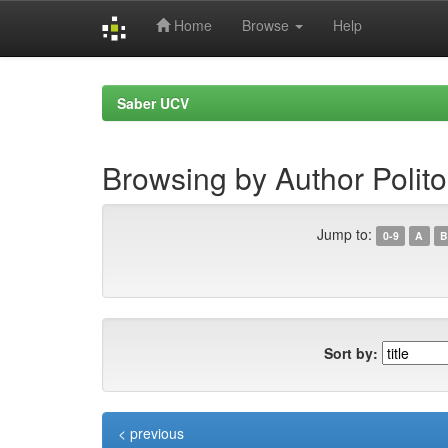
Home
Browse
Help
Skip
navigation
Saber UCV
Browsing by Author Polito
Jump to:
0-9
A
B
Sort by:
< previous