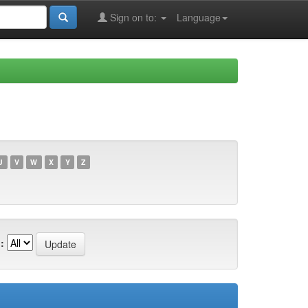
Sign on to:
Language
U
V
W
X
Y
Z
: