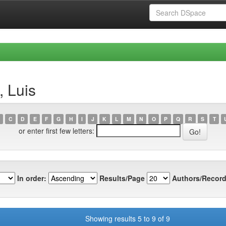
, Luis
C
D
E
F
G
H
I
J
K
L
M
N
O
P
Q
R
S
T
or enter first few letters:
In order:
Results/Page
Authors/Record
Showing results 5 to 9 of 9