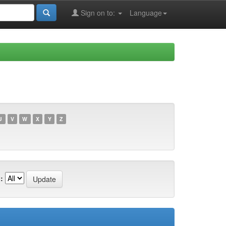
Sign on to:
Language
U
V
W
X
Y
Z
: