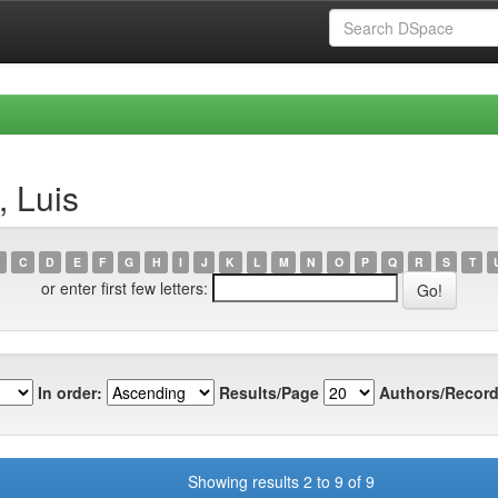
, Luis
C
D
E
F
G
H
I
J
K
L
M
N
O
P
Q
R
S
T
or enter first few letters:
In order:
Results/Page
Authors/Record
Showing results 2 to 9 of 9