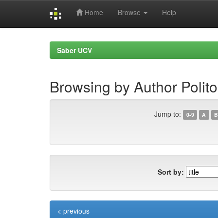
Home
Browse
Help
Skip
navigation
Saber UCV
Browsing by Author Polito
Jump to:
0-9
A
B
Sort by:
< previous