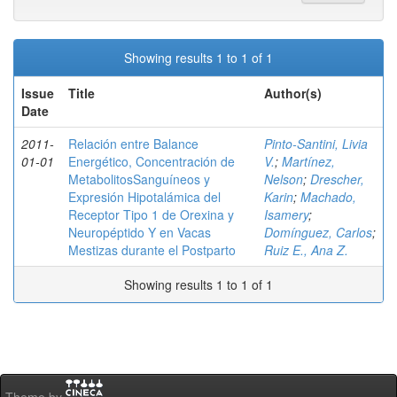
Showing results 1 to 1 of 1
Issue
Title
Author(s)
Date
2011-
Relación entre Balance
Pinto-Santini, Livia
01-01
Energético, Concentración de
V.
;
Martínez,
MetabolitosSanguíneos y
Nelson
;
Drescher,
Expresión Hipotalámica del
Karin
;
Machado,
Receptor Tipo 1 de Orexina y
Isamery
;
Neuropéptido Y en Vacas
Domínguez, Carlos
;
Mestizas durante el Postparto
Ruiz E., Ana Z.
Showing results 1 to 1 of 1