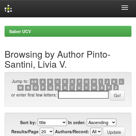
Skip
navigation
Saber UCV
Browsing by Author Pinto-
Santini, Livia V.
Jump to:
0-9
A
B
C
D
E
F
G
H
I
J
K
L
M
N
O
P
Q
R
S
T
U
V
W
X
Y
Z
or enter first few letters:
Sort by:
In order:
Results/Page
Authors/Record: