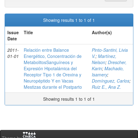
Showing results 1 to 1 of 1
Issue
Title
Author(s)
Date
2011-
Relación entre Balance
Pinto-Santini, Livia
01-01
Energético, Concentración de
V.
;
Martínez,
MetabolitosSanguíneos y
Nelson
;
Drescher,
Expresión Hipotalámica del
Karin
;
Machado,
Receptor Tipo 1 de Orexina y
Isamery
;
Neuropéptido Y en Vacas
Domínguez, Carlos
;
Mestizas durante el Postparto
Ruiz E., Ana Z.
Showing results 1 to 1 of 1