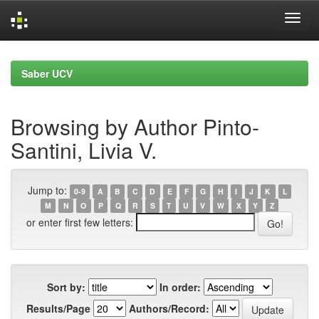
Skip
navigation
Saber UCV
Browsing by Author Pinto-
Santini, Livia V.
Jump to:
0-9
A
B
C
D
E
F
G
H
I
J
K
L
M
N
O
P
Q
R
S
T
U
V
W
X
Y
Z
or enter first few letters:
Sort by:
In order:
Results/Page
Authors/Record: