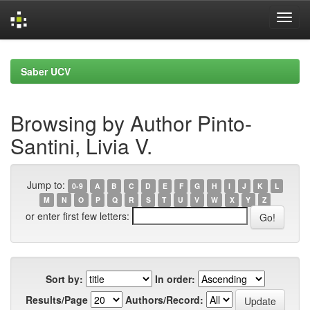
Skip
navigation
Saber UCV
Browsing by Author Pinto-
Santini, Livia V.
Jump to:
0-9
A
B
C
D
E
F
G
H
I
J
K
L
M
N
O
P
Q
R
S
T
U
V
W
X
Y
Z
or enter first few letters:
Sort by:
In order:
Results/Page
Authors/Record: