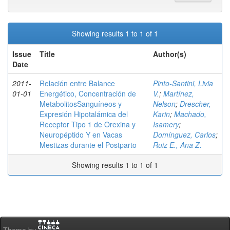
Showing results 1 to 1 of 1
Issue
Title
Author(s)
Date
2011-
Relación entre Balance
Pinto-Santini, Livia
01-01
Energético, Concentración de
V.
;
Martínez,
MetabolitosSanguíneos y
Nelson
;
Drescher,
Expresión Hipotalámica del
Karin
;
Machado,
Receptor Tipo 1 de Orexina y
Isamery
;
Neuropéptido Y en Vacas
Domínguez, Carlos
;
Mestizas durante el Postparto
Ruiz E., Ana Z.
Showing results 1 to 1 of 1