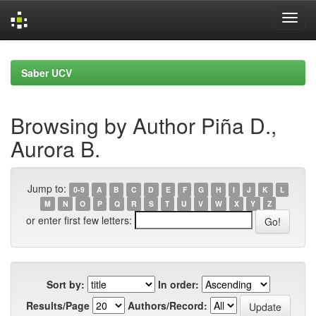
Skip
navigation
Saber UCV
Browsing by Author Piña D.,
Aurora B.
Jump to:
0-9
A
B
C
D
E
F
G
H
I
J
K
L
M
N
O
P
Q
R
S
T
U
V
W
X
Y
Z
or enter first few letters:
Sort by:
In order:
Results/Page
Authors/Record: