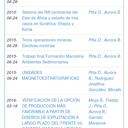
06-28
2015-
Sistema del Rift continental del
Piña D., Aurora B.
06-24
Este de África y estudio de tres
casos en Suráfrica, Etiopía y
Kenia
2015-
Tema operaciones mineras.
Piña D., Aurora B.
06-28
Electivas minerías
2015-
Trabajo final Formación Marcelina
Piña D., Aurora B.
06-24
Ambientes Sedimentarios
2015-
UNIDADES
Piña D., Aurora
06-24
MAGNETOESTRATIGRAFICAS
B.
;
Rodríguez,
Josefina
;
González, Moralis
2016-
VERIFICACIÓN DE LA OPCIÓN
Moya B., Freddy
03-18
DE PRODUCCIÓN MÁS
J.
;
Piña D.,
FAVORABLE A PARTIR DE
Aurora B.
;
DISEÑOS DE EXPLOTACIÓN A
Garrido,
LARGO PLAZO DEL FRENTE 02,
Marianne