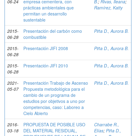
06-24
empresa cementera, con
B.
;
Rivas, Ileana
;
prácticas ambientales que
Ramírez, Katty
permitan un desarrollo
sustentable
2015-
Presentación del carbón como
Piña D., Aurora B.
06-28
combustible
2015-
Presentación JIFI 2008
Piña D., Aurora B.
06-28
2015-
Presentación JIFI 2010
Piña D., Aurora B.
06-28
2021-
Presentación Trabajo de Ascenso
Piña D., Aurora B.
05-07
Propuesta metodológica para el
cambio de un programa de
estudios por objetivos a uno por
competencias, caso: Laboreo a
Cielo Abierto
2016-
PROPUESTA DE POSIBLE USO
Charrabe R.,
03-18
DEL MATERIAL RESIDUAL,
Elías
;
Piña D.,