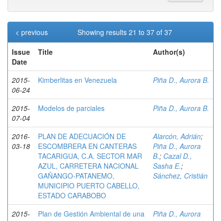
< previous
Showing results 21 to 37 of 37
Issue
Title
Author(s)
Date
2015-
Kimberlitas en Venezuela
Piña D., Aurora B.
06-24
2015-
Modelos de parciales
Piña D., Aurora B.
07-04
2016-
PLAN DE ADECUACIÓN DE
Alarcón, Adrián
;
03-18
ESCOMBRERA EN CANTERAS
Piña D., Aurora
TACARIGUA, C.A. SECTOR MAR
B.
;
Cazal D.,
AZUL, CARRETERA NACIONAL
Sasha E.
;
GAÑANGO-PATANEMO,
Sánchez, Cristián
MUNICIPIO PUERTO CABELLO,
ESTADO CARABOBO
2015-
Plan de Gestión Ambiental de una
Piña D., Aurora