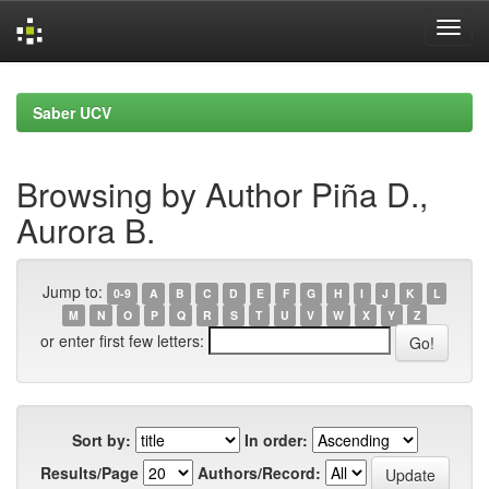
Skip
navigation
Saber UCV
Browsing by Author Piña D.,
Aurora B.
Jump to:
0-9
A
B
C
D
E
F
G
H
I
J
K
L
M
N
O
P
Q
R
S
T
U
V
W
X
Y
Z
or enter first few letters:
Sort by:
In order:
Results/Page
Authors/Record: