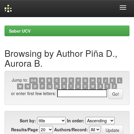
Skip
navigation
Saber UCV
Browsing by Author Piña D.,
Aurora B.
Jump to:
0-9
A
B
C
D
E
F
G
H
I
J
K
L
M
N
O
P
Q
R
S
T
U
V
W
X
Y
Z
or enter first few letters:
Sort by:
In order:
Results/Page
Authors/Record: