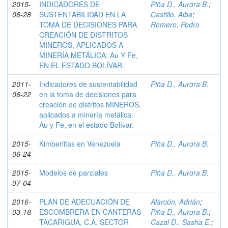
2015-
INDICADORES DE
Piña D., Aurora B.
;
06-28
SUSTENTABILIDAD EN LA
Castillo, Alba
;
TOMA DE DECISIONES PARA
Romero, Pedro
CREACIÓN DE DISTRITOS
MINEROS, APLICADOS A
MINERÍA METÁLICA: Au Y Fe,
EN EL ESTADO BOLÍVAR.
2011-
Indicadores de sustentabilidad
Piña D., Aurora B.
06-22
en la toma de decisiones para
creación de distritos MINEROS,
aplicados a minería metálica:
Au y Fe, en el estado Bolívar.
2015-
Kimberlitas en Venezuela
Piña D., Aurora B.
06-24
2015-
Modelos de parciales
Piña D., Aurora B.
07-04
2016-
PLAN DE ADECUACIÓN DE
Alarcón, Adrián
;
03-18
ESCOMBRERA EN CANTERAS
Piña D., Aurora B.
;
TACARIGUA, C.A. SECTOR
Cazal D., Sasha E.
;