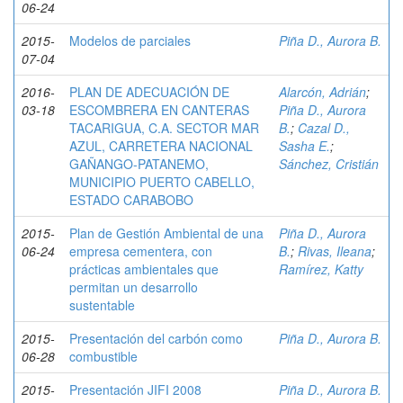
06-24
2015-
Modelos de parciales
Piña D., Aurora B.
07-04
2016-
PLAN DE ADECUACIÓN DE
Alarcón, Adrián
;
03-18
ESCOMBRERA EN CANTERAS
Piña D., Aurora
TACARIGUA, C.A. SECTOR MAR
B.
;
Cazal D.,
AZUL, CARRETERA NACIONAL
Sasha E.
;
GAÑANGO-PATANEMO,
Sánchez, Cristián
MUNICIPIO PUERTO CABELLO,
ESTADO CARABOBO
2015-
Plan de Gestión Ambiental de una
Piña D., Aurora
06-24
empresa cementera, con
B.
;
Rivas, Ileana
;
prácticas ambientales que
Ramírez, Katty
permitan un desarrollo
sustentable
2015-
Presentación del carbón como
Piña D., Aurora B.
06-28
combustible
2015-
Presentación JIFI 2008
Piña D., Aurora B.