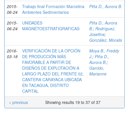
2015-
Trabajo final Formación Marcelina
Piña D., Aurora B.
06-24
Ambientes Sedimentarios
2015-
UNIDADES
Piña D., Aurora
06-24
MAGNETOESTRATIGRAFICAS
B.
;
Rodríguez,
Josefina
;
González, Moralis
2016-
VERIFICACIÓN DE LA OPCIÓN
Moya B., Freddy
03-18
DE PRODUCCIÓN MÁS
J.
;
Piña D.,
FAVORABLE A PARTIR DE
Aurora B.
;
DISEÑOS DE EXPLOTACIÓN A
Garrido,
LARGO PLAZO DEL FRENTE 02,
Marianne
CANTERA CARAYACA UBICADA
EN TACAGUA, DISTRITO
CAPITAL
< previous
Showing results 19 to 37 of 37