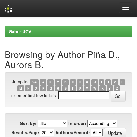
Skip
navigation
Saber UCV
Browsing by Author Piña D.,
Aurora B.
Jump to:
0-9
A
B
C
D
E
F
G
H
I
J
K
L
M
N
O
P
Q
R
S
T
U
V
W
X
Y
Z
or enter first few letters:
Sort by:
In order:
Results/Page
Authors/Record: