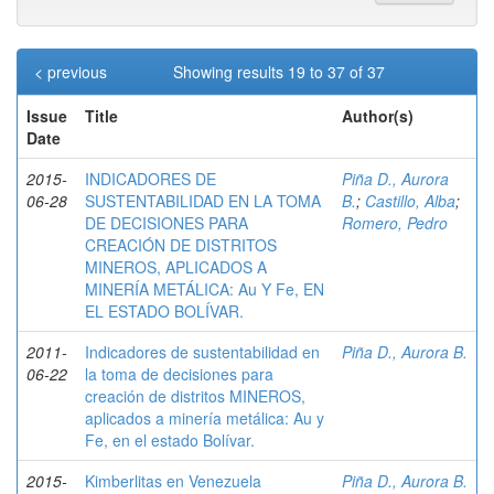
< previous
Showing results 19 to 37 of 37
Issue
Title
Author(s)
Date
2015-
INDICADORES DE
Piña D., Aurora
06-28
SUSTENTABILIDAD EN LA TOMA
B.
;
Castillo, Alba
;
DE DECISIONES PARA
Romero, Pedro
CREACIÓN DE DISTRITOS
MINEROS, APLICADOS A
MINERÍA METÁLICA: Au Y Fe, EN
EL ESTADO BOLÍVAR.
2011-
Indicadores de sustentabilidad en
Piña D., Aurora B.
06-22
la toma de decisiones para
creación de distritos MINEROS,
aplicados a minería metálica: Au y
Fe, en el estado Bolívar.
2015-
Kimberlitas en Venezuela
Piña D., Aurora B.