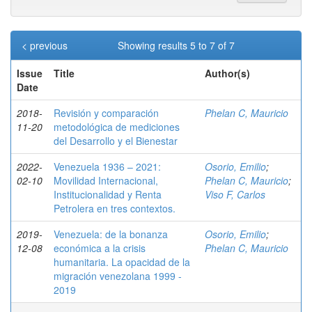
< previous
Showing results 5 to 7 of 7
Issue
Title
Author(s)
Date
2018-
Revisión y comparación
Phelan C, Mauricio
11-20
metodológica de mediciones
del Desarrollo y el Bienestar
2022-
Venezuela 1936 – 2021:
Osorio, Emilio
;
02-10
Movilidad Internacional,
Phelan C, Mauricio
;
Institucionalidad y Renta
Viso F, Carlos
Petrolera en tres contextos.
2019-
Venezuela: de la bonanza
Osorio, Emilio
;
12-08
económica a la crisis
Phelan C, Mauricio
humanitaria. La opacidad de la
migración venezolana 1999 -
2019