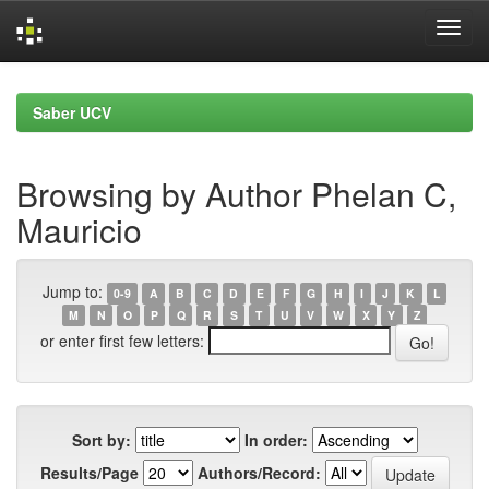
Skip
navigation
Saber UCV
Browsing by Author Phelan C,
Mauricio
Jump to:
0-9
A
B
C
D
E
F
G
H
I
J
K
L
M
N
O
P
Q
R
S
T
U
V
W
X
Y
Z
or enter first few letters:
Sort by:
In order:
Results/Page
Authors/Record: