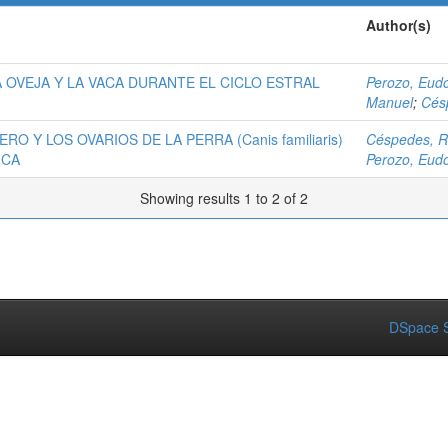
Author(s)
A OVEJA Y LA VACA DURANTE EL CICLO ESTRAL
Perozo, Eud
Manuel
;
Cés
O Y LOS OVARIOS DE LA PERRA (Canis familiaris)
Céspedes, R
ICA
Perozo, Eud
Showing results 1 to 2 of 2
DSpace S