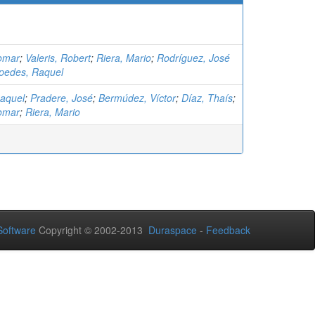
omar
;
Valeris, Robert
;
Riera, Mario
;
Rodríguez, José
pedes, Raquel
aquel
;
Pradere, José
;
Bermúdez, Víctor
;
Díaz, Thaís
;
omar
;
Riera, Mario
oftware
Copyright © 2002-2013
Duraspace
-
Feedback