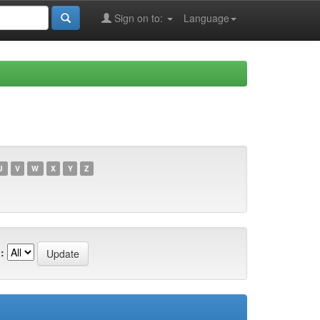
Sign on to:
Language
U
V
W
X
Y
Z
: