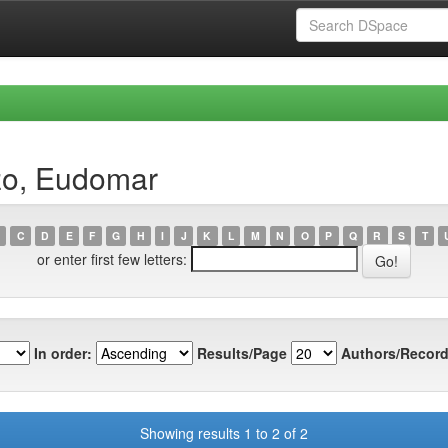
zo, Eudomar
C
D
E
F
G
H
I
J
K
L
M
N
O
P
Q
R
S
T
or enter first few letters:
In order:
Results/Page
Authors/Record
Showing results 1 to 2 of 2