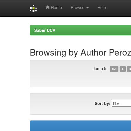
Home
Browse
Help
Skip
navigation
Saber UCV
Browsing by Author Pero
Jump to:
0-9
A
B
Sort by: