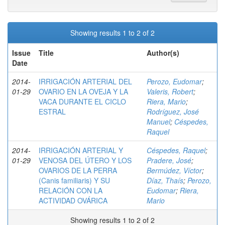
Showing results 1 to 2 of 2
Issue
Title
Author(s)
Date
2014-
IRRIGACIÓN ARTERIAL DEL
Perozo, Eudomar
;
01-29
OVARIO EN LA OVEJA Y LA
Valeris, Robert
;
VACA DURANTE EL CICLO
Riera, Mario
;
ESTRAL
Rodríguez, José
Manuel
;
Céspedes,
Raquel
2014-
IRRIGACIÓN ARTERIAL Y
Céspedes, Raquel
;
01-29
VENOSA DEL ÚTERO Y LOS
Pradere, José
;
OVARIOS DE LA PERRA
Bermúdez, Víctor
;
(Canis familiaris) Y SU
Díaz, Thaís
;
Perozo,
RELACIÓN CON LA
Eudomar
;
Riera,
ACTIVIDAD OVÁRICA
Mario
Showing results 1 to 2 of 2