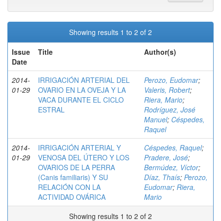
Showing results 1 to 2 of 2
Issue
Title
Author(s)
Date
2014-
IRRIGACIÓN ARTERIAL DEL
Perozo, Eudomar
;
01-29
OVARIO EN LA OVEJA Y LA
Valeris, Robert
;
VACA DURANTE EL CICLO
Riera, Mario
;
ESTRAL
Rodríguez, José
Manuel
;
Céspedes,
Raquel
2014-
IRRIGACIÓN ARTERIAL Y
Céspedes, Raquel
;
01-29
VENOSA DEL ÚTERO Y LOS
Pradere, José
;
OVARIOS DE LA PERRA
Bermúdez, Víctor
;
(Canis familiaris) Y SU
Díaz, Thaís
;
Perozo,
RELACIÓN CON LA
Eudomar
;
Riera,
ACTIVIDAD OVÁRICA
Mario
Showing results 1 to 2 of 2