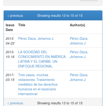
< previous
Showing results 13 to 15 of 15
Issue
Title
Author(s)
Date
2013-
Pérez Daza, Johanna J.
Pérez Daza,
04-22
Johanna J.
2013-
LA SOCIEDAD DEL
Pérez Daza,
10-16
CONOCIMIENTO EN AMÉRICA
Johanna J.
LATINA Y EL CARIBE. UN
ENFOQUE REGIONAL.
2017-
Tres casos, muchas
Pérez Daza,
03-15
violaciones. Tratamiento
Johanna J.
mediático de los derechos
humanos en el escenario
internacional
< previous
Showing results 13 to 15 of 15