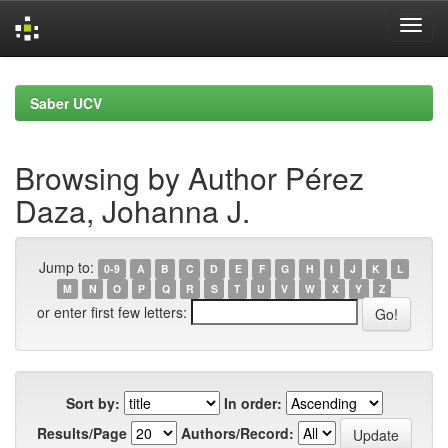
Skip
navigation
Saber UCV
Browsing by Author Pérez
Daza, Johanna J.
Jump to:
0-9
A
B
C
D
E
F
G
H
I
J
K
L
M
N
O
P
Q
R
S
T
U
V
W
X
Y
Z
or enter first few letters:
Sort by:
In order:
Results/Page
Authors/Record: