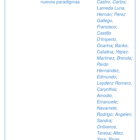
nuevos paradigmas
Castro, Carlos
;
Lameda Luna,
Hernán
;
Pérez
Gallego,
Francisco
;
Castillo
D'Imperio,
Ocarina
;
Banko,
Catalina
;
Yépez-
Martínez, Brenda
;
Pardo
Hernández,
Edmundo
;
Leydenz Romero,
Carynthia
;
Amodio,
Emanuele
;
Navarrete,
Rodrigo
;
Angeleri,
Sandra
;
Ontiveros,
Teresa
;
Altez,
Yara
;
Rivas,