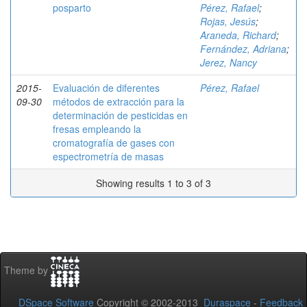
posparto
Pérez, Rafael
;
Rojas, Jesús
;
Araneda, Richard
;
Fernández, Adriana
;
Jerez, Nancy
2015-
Evaluación de diferentes
Pérez, Rafael
09-30
métodos de extracción para la
determinación de pesticidas en
fresas empleando la
cromatografía de gases con
espectrometría de masas
Showing results 1 to 3 of 3
Theme by
DSpace Software
Copyright © 2002-2013
Duraspace
-
Feedback