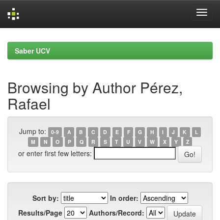
Skip
navigation
Saber UCV
Browsing by Author Pérez,
Rafael
Jump to:
0-9
A
B
C
D
E
F
G
H
I
J
K
L
M
N
O
P
Q
R
S
T
U
V
W
X
Y
Z
or enter first few letters:
Sort by:
In order:
Results/Page
Authors/Record: