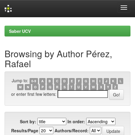
Skip
navigation
Saber UCV
Browsing by Author Pérez,
Rafael
Jump to:
0-9
A
B
C
D
E
F
G
H
I
J
K
L
M
N
O
P
Q
R
S
T
U
V
W
X
Y
Z
or enter first few letters:
Sort by:
In order:
Results/Page
Authors/Record: