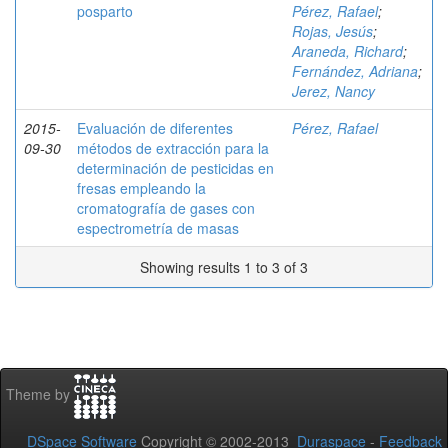
posparto
Pérez, Rafael
;
Rojas, Jesús
;
Araneda, Richard
;
Fernández, Adriana
;
Jerez, Nancy
2015-
Evaluación de diferentes
Pérez, Rafael
09-30
métodos de extracción para la
determinación de pesticidas en
fresas empleando la
cromatografía de gases con
espectrometría de masas
Showing results 1 to 3 of 3
Theme by
DSpace Software
Copyright © 2002-2013
Duraspace
-
Feedback