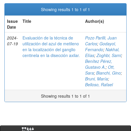
Showing results 1 to 1 of 1
Issue
Title
Author(s)
Date
2024-
Evaluación de la técnica de
Pozo Parilli, Juan
07-19
utilización del azul de metileno
Carlos
;
Godayol,
en la localización del ganglio
Fernando
;
Nakhal,
centinela en la disección axilar.
Elías
;
Zoghbi, Sami
;
Benítez Pérez,
Gustavo A.
;
Ott,
Sara
;
Bianchi, Gino
;
Bruni, María
;
Belloso, Rafael
Showing results 1 to 1 of 1