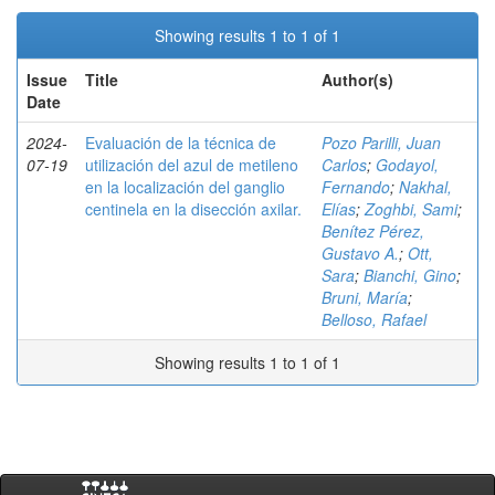
Showing results 1 to 1 of 1
Issue
Title
Author(s)
Date
2024-
Evaluación de la técnica de
Pozo Parilli, Juan
07-19
utilización del azul de metileno
Carlos
;
Godayol,
en la localización del ganglio
Fernando
;
Nakhal,
centinela en la disección axilar.
Elías
;
Zoghbi, Sami
;
Benítez Pérez,
Gustavo A.
;
Ott,
Sara
;
Bianchi, Gino
;
Bruni, María
;
Belloso, Rafael
Showing results 1 to 1 of 1