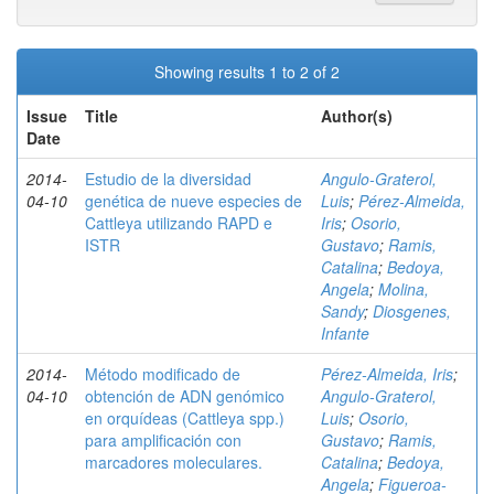
Showing results 1 to 2 of 2
Issue
Title
Author(s)
Date
2014-
Estudio de la diversidad
Angulo-Graterol,
04-10
genética de nueve especies de
Luis
;
Pérez-Almeida,
Cattleya utilizando RAPD e
Iris
;
Osorio,
ISTR
Gustavo
;
Ramis,
Catalina
;
Bedoya,
Angela
;
Molina,
Sandy
;
Diosgenes,
Infante
2014-
Método modificado de
Pérez-Almeida, Iris
;
04-10
obtención de ADN genómico
Angulo-Graterol,
en orquídeas (Cattleya spp.)
Luis
;
Osorio,
para amplificación con
Gustavo
;
Ramis,
marcadores moleculares.
Catalina
;
Bedoya,
Angela
;
Figueroa-