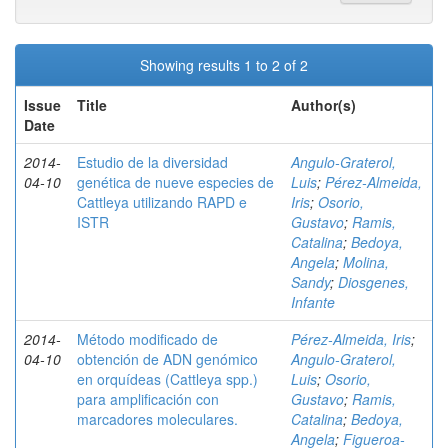
Showing results 1 to 2 of 2
Issue
Title
Author(s)
Date
2014-
Estudio de la diversidad
Angulo-Graterol,
04-10
genética de nueve especies de
Luis
;
Pérez-Almeida,
Cattleya utilizando RAPD e
Iris
;
Osorio,
ISTR
Gustavo
;
Ramis,
Catalina
;
Bedoya,
Angela
;
Molina,
Sandy
;
Diosgenes,
Infante
2014-
Método modificado de
Pérez-Almeida, Iris
;
04-10
obtención de ADN genómico
Angulo-Graterol,
en orquídeas (Cattleya spp.)
Luis
;
Osorio,
para amplificación con
Gustavo
;
Ramis,
marcadores moleculares.
Catalina
;
Bedoya,
Angela
;
Figueroa-