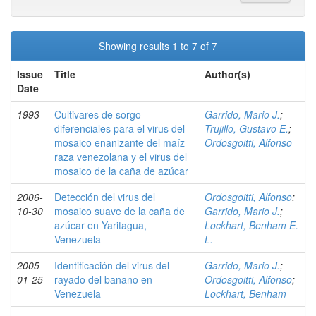
Showing results 1 to 7 of 7
Issue
Title
Author(s)
Date
1993
Cultivares de sorgo
Garrido, Mario J.
;
diferenciales para el virus del
Trujillo, Gustavo E.
;
mosaico enanizante del maíz
Ordosgoitti, Alfonso
raza venezolana y el virus del
mosaico de la caña de azúcar
2006-
Detección del virus del
Ordosgoitti, Alfonso
;
10-30
mosaico suave de la caña de
Garrido, Mario J.
;
azúcar en Yaritagua,
Lockhart, Benham E.
Venezuela
L.
2005-
Identificación del virus del
Garrido, Mario J.
;
01-25
rayado del banano en
Ordosgoitti, Alfonso
;
Venezuela
Lockhart, Benham