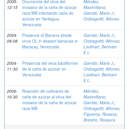
2005-
Ocurrencia del virus del
Méndez,
12-15
mosaico de la caña de azúcar
Maximiliano
;
raza MB infectando caña de
Garrido, Mario J.
;
azúcar en Yaritagua,
Ordosgoitti, Alfonso
Venezuela
2004-
Presence of Banana streak
Garrido, Mario J.
;
09-08
virus OL in dessert bananas in
Ordosgoitti, Alfonso
;
Maracay, Venezuela
Lockhart, Benham
E.L.
2004-
Presencia del virus baciliforme
Garrido, Mario J.
;
11-30
de la caña de azúcar en
Ordosgoitti, Alfonso
;
Venezuela
Lockhart, Benham
E.L.
2006-
Reacción de cultivares de
Méndez,
10-30
caña de azúcar al virus del
Maximiliano
;
mosaico de la caña de azúcar
Garrido, Mario J.
;
raza MB
Ordosgoitti, Alfonso
;
Figueroa, Rosana
;
Briceño, Rosaura