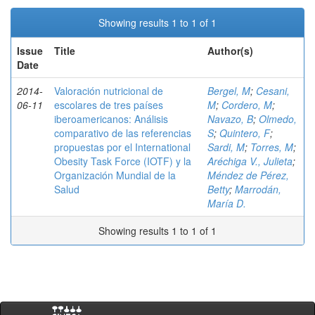
Showing results 1 to 1 of 1
Issue
Title
Author(s)
Date
2014-
Valoración nutricional de
Bergel, M
;
Cesani,
06-11
escolares de tres países
M
;
Cordero, M
;
iberoamericanos: Análisis
Navazo, B
;
Olmedo,
comparativo de las referencias
S
;
Quintero, F
;
propuestas por el International
Sardi, M
;
Torres, M
;
Obesity Task Force (IOTF) y la
Aréchiga V., Julieta
;
Organización Mundial de la
Méndez de Pérez,
Salud
Betty
;
Marrodán,
María D.
Showing results 1 to 1 of 1