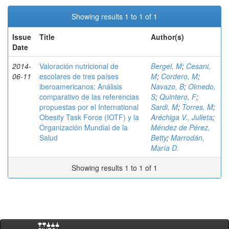
Showing results 1 to 1 of 1
Issue
Title
Author(s)
Date
2014-
Valoración nutricional de
Bergel, M
;
Cesani,
06-11
escolares de tres países
M
;
Cordero, M
;
iberoamericanos: Análisis
Navazo, B
;
Olmedo,
comparativo de las referencias
S
;
Quintero, F
;
propuestas por el International
Sardi, M
;
Torres, M
;
Obesity Task Force (IOTF) y la
Aréchiga V., Julieta
;
Organización Mundial de la
Méndez de Pérez,
Salud
Betty
;
Marrodán,
María D.
Showing results 1 to 1 of 1