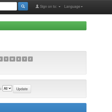
Sign on to:
Language
U
V
W
X
Y
Z
: