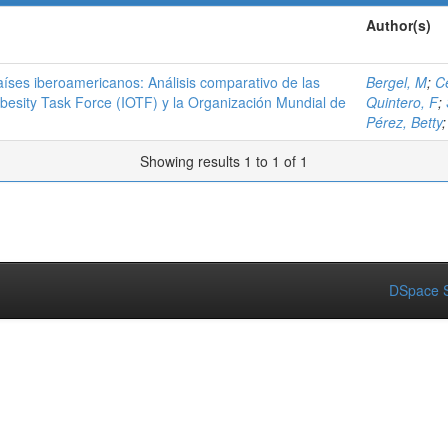
Author(s)
países iberoamericanos: Análisis comparativo de las
Bergel, M
;
C
Obesity Task Force (IOTF) y la Organización Mundial de
Quintero, F
;
Pérez, Betty
Showing results 1 to 1 of 1
DSpace S