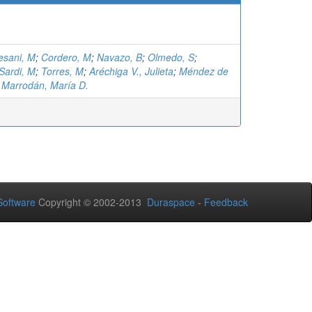
esani, M
;
Cordero, M
;
Navazo, B
;
Olmedo, S
;
Sardi, M
;
Torres, M
;
Aréchiga V., Julieta
;
Méndez de
;
Marrodán, María D.
oftware
Copyright © 2002-2013
Duraspace
-
Feedback