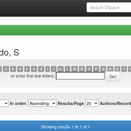
do, S
C
D
E
F
G
H
I
J
K
L
M
N
O
P
Q
R
S
T
or enter first few letters:
In order:
Results/Page
Authors/Record
Showing results 1 to 1 of 1