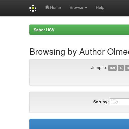
Home
Browse
Help
Skip
navigation
Saber UCV
Browsing by Author Olme
Jump to:
0-9
A
B
Sort by: