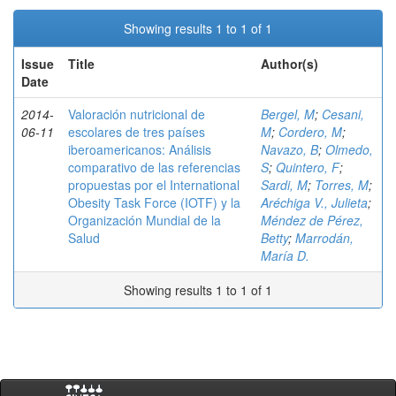
Showing results 1 to 1 of 1
Issue
Title
Author(s)
Date
2014-
Valoración nutricional de
Bergel, M
;
Cesani,
06-11
escolares de tres países
M
;
Cordero, M
;
iberoamericanos: Análisis
Navazo, B
;
Olmedo,
comparativo de las referencias
S
;
Quintero, F
;
propuestas por el International
Sardi, M
;
Torres, M
;
Obesity Task Force (IOTF) y la
Aréchiga V., Julieta
;
Organización Mundial de la
Méndez de Pérez,
Salud
Betty
;
Marrodán,
María D.
Showing results 1 to 1 of 1