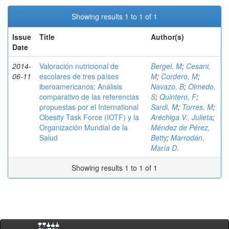
Showing results 1 to 1 of 1
Issue
Title
Author(s)
Date
2014-
Valoración nutricional de
Bergel, M
;
Cesani,
06-11
escolares de tres países
M
;
Cordero, M
;
iberoamericanos: Análisis
Navazo, B
;
Olmedo,
comparativo de las referencias
S
;
Quintero, F
;
propuestas por el International
Sardi, M
;
Torres, M
;
Obesity Task Force (IOTF) y la
Aréchiga V., Julieta
;
Organización Mundial de la
Méndez de Pérez,
Salud
Betty
;
Marrodán,
María D.
Showing results 1 to 1 of 1