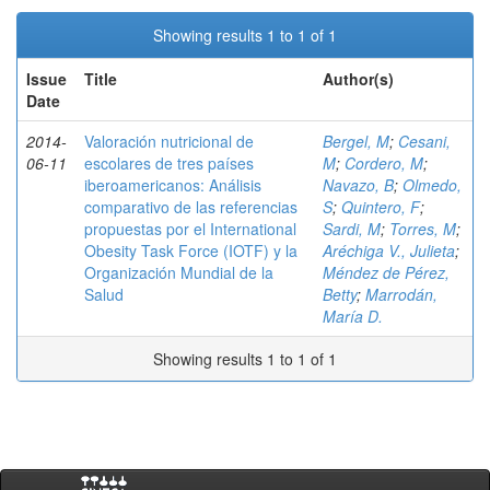
Showing results 1 to 1 of 1
Issue
Title
Author(s)
Date
2014-
Valoración nutricional de
Bergel, M
;
Cesani,
06-11
escolares de tres países
M
;
Cordero, M
;
iberoamericanos: Análisis
Navazo, B
;
Olmedo,
comparativo de las referencias
S
;
Quintero, F
;
propuestas por el International
Sardi, M
;
Torres, M
;
Obesity Task Force (IOTF) y la
Aréchiga V., Julieta
;
Organización Mundial de la
Méndez de Pérez,
Salud
Betty
;
Marrodán,
María D.
Showing results 1 to 1 of 1