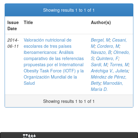
Showing results 1 to 1 of 1
Issue
Title
Author(s)
Date
2014-
Valoración nutricional de
Bergel, M
;
Cesani,
06-11
escolares de tres países
M
;
Cordero, M
;
iberoamericanos: Análisis
Navazo, B
;
Olmedo,
comparativo de las referencias
S
;
Quintero, F
;
propuestas por el International
Sardi, M
;
Torres, M
;
Obesity Task Force (IOTF) y la
Aréchiga V., Julieta
;
Organización Mundial de la
Méndez de Pérez,
Salud
Betty
;
Marrodán,
María D.
Showing results 1 to 1 of 1