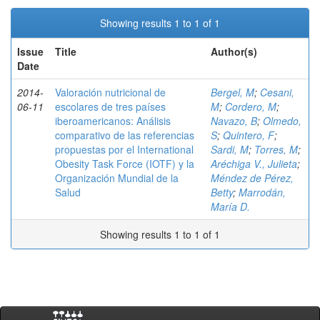
Showing results 1 to 1 of 1
Issue
Title
Author(s)
Date
2014-
Valoración nutricional de
Bergel, M
;
Cesani,
06-11
escolares de tres países
M
;
Cordero, M
;
iberoamericanos: Análisis
Navazo, B
;
Olmedo,
comparativo de las referencias
S
;
Quintero, F
;
propuestas por el International
Sardi, M
;
Torres, M
;
Obesity Task Force (IOTF) y la
Aréchiga V., Julieta
;
Organización Mundial de la
Méndez de Pérez,
Salud
Betty
;
Marrodán,
María D.
Showing results 1 to 1 of 1