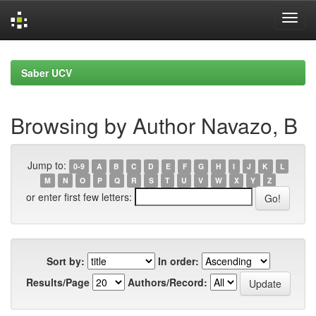
Skip
navigation
Saber UCV
Browsing by Author Navazo, B
Jump to:
0-9
A
B
C
D
E
F
G
H
I
J
K
L
M
N
O
P
Q
R
S
T
U
V
W
X
Y
Z
or enter first few letters:
Sort by:
In order:
Results/Page
Authors/Record: