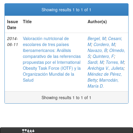
Showing results 1 to 1 of 1
Issue
Title
Author(s)
Date
2014-
Valoración nutricional de
Bergel, M
;
Cesani,
06-11
escolares de tres países
M
;
Cordero, M
;
iberoamericanos: Análisis
Navazo, B
;
Olmedo,
comparativo de las referencias
S
;
Quintero, F
;
propuestas por el International
Sardi, M
;
Torres, M
;
Obesity Task Force (IOTF) y la
Aréchiga V., Julieta
;
Organización Mundial de la
Méndez de Pérez,
Salud
Betty
;
Marrodán,
María D.
Showing results 1 to 1 of 1