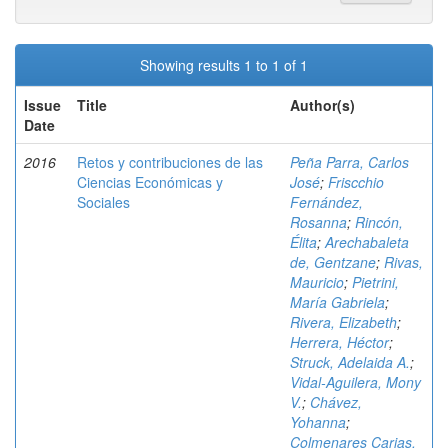
Showing results 1 to 1 of 1
Issue
Title
Author(s)
Date
2016
Retos y contribuciones de las
Peña Parra, Carlos
Ciencias Económicas y
José
;
Friscchio
Sociales
Fernández,
Rosanna
;
Rincón,
Élita
;
Arechabaleta
de, Gentzane
;
Rivas,
Mauricio
;
Pietrini,
María Gabriela
;
Rivera, Elizabeth
;
Herrera, Héctor
;
Struck, Adelaida A.
;
Vidal-Aguilera, Mony
V.
;
Chávez,
Yohanna
;
Colmenares Carias,