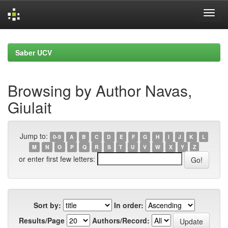
Skip
navigation
Saber UCV
Browsing by Author Navas,
Giulait
Jump to:
0-9
A
B
C
D
E
F
G
H
I
J
K
L
M
N
O
P
Q
R
S
T
U
V
W
X
Y
Z
or enter first few letters:
Sort by:
In order:
Results/Page
Authors/Record: