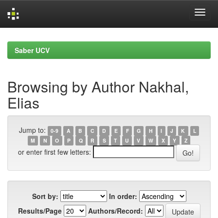
Skip
navigation
Saber UCV
Browsing by Author Nakhal,
Elias
Jump to:
0-9
A
B
C
D
E
F
G
H
I
J
K
L
M
N
O
P
Q
R
S
T
U
V
W
X
Y
Z
or enter first few letters:
Sort by:
In order:
Results/Page
Authors/Record: