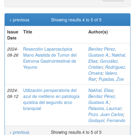
< previous
Showing results 4 to 5 of 5
Issue
Title
Author(s)
Date
2024-
Resección Laparoscópica
Benítez Pérez,
08-26
Mano Asistida de Tumor del
Gustavo A.
;
Nakhal,
Estroma Gastrointestinal de
Elias
;
González,
Yeyuno
Cristian
;
Rodríguez,
Omaira
;
Valero,
Rair
;
Pujadas, Zoe
2024-
Utilización peroperatoria del
Nakhal, Elias
;
08-12
azul de metileno en patología
Benítez Pérez,
quística del segundo arco
Gustavo A.
;
branquial
Palacios, Laumar
;
Pozo, Juan Carlos
;
Godayol, Fernando
< previous
Showing results 4 to 5 of 5